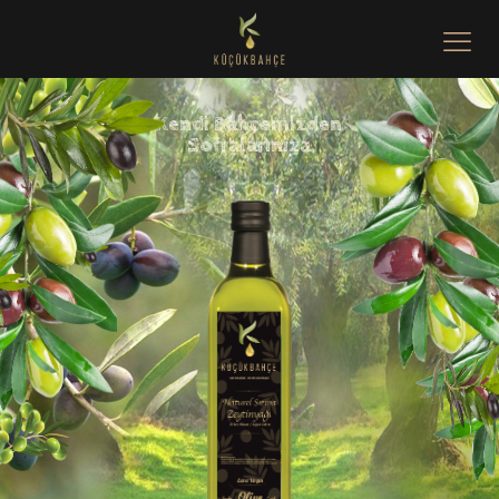
K
e
n
d
i
B
a
h
ç
e
m
i
z
d
e
n
S
o
f
r
a
l
a
r
ı
n
ı
z
a